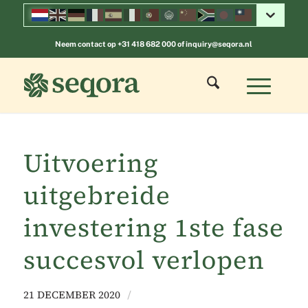
Neem contact op
+31 418 682 000
of
inquiry@seqora.nl
Uitvoering
uitgebreide
investering 1ste fase
succesvol verlopen
21 DECEMBER 2020
/