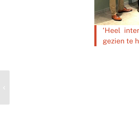
‘Heel int
gezien te 
Bouw nieuwe
schoorsteen