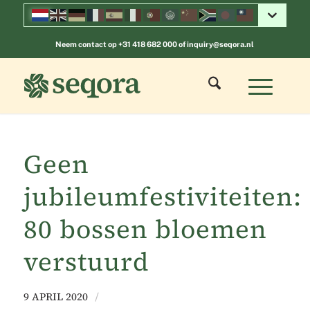
Neem contact op
+31 418 682 000
of
inquiry@seqora.nl
Geen
jubileumfestiviteiten:
80 bossen bloemen
verstuurd
9 APRIL 2020
/