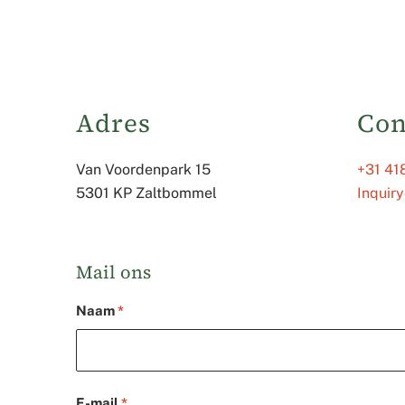
Adres
Con
Van Voordenpark 15
+31 41
5301 KP Zaltbommel
Inquir
Mail ons
Naam
*
E-mail
*