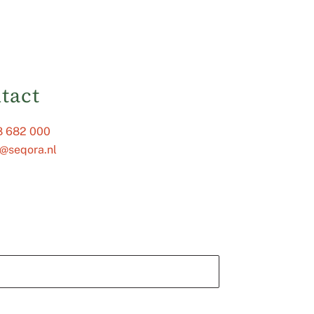
tact
8 682 000
y@seqora.nl